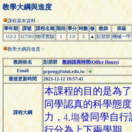
教學大綱與進度
課程基本資料：
學年期
課號
課程名稱
階段
學分
時數
修
教師
班級
112-2
327592
物理實驗
1
1.0
3
▲
彭朋群
機械一甲
教學大綱與進度：
教師姓名
彭朋群
教師諮商時間(Office Hours)
Email
pcpeng@ntut.edu.tw
最後更新時間
2023-12-12 19:57:41
課程大綱