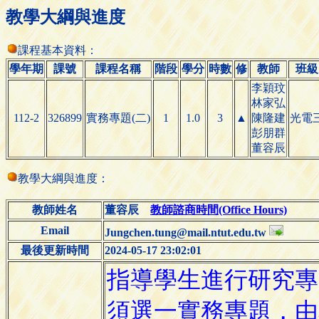
教學大綱與進度
課程基本資料：
學年期
課號
課程名稱
階段
學分
時數
修
教師
班級
李穎玟
林家弘
112-2
326899
實務專題(二)
1
1.0
3
▲
陳隆建
光電
彭朋群
董容辰
教學大綱與進度：
教師姓名
董容辰
教師諮商時間(Office Hours)
Email
Jungchen.tung@mail.ntut.edu.tw
最後更新時間
2024-05-17 23:02:01