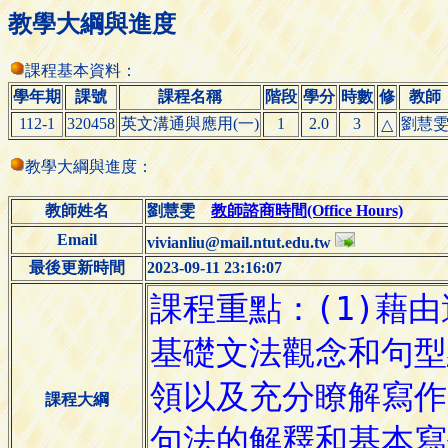
教學大綱與進度
課程基本資料：
學年期
課號
課程名稱
階段
學分
時數
修
教師
112-1
320458
英文溝通與應用(一)
1
2.0
3
劉慧
△
教學大綱與進度：
教師姓名
劉慧雯
教師諮商時間(Office Hours)
Email
vivianliu@mail.ntut.edu.tw
最後更新時間
2023-09-11 23:16:07
課程大綱