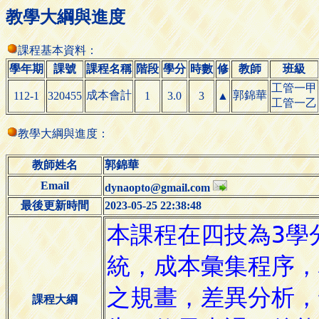
教學大綱與進度
課程基本資料：
學年期
課號
課程名稱
階段
學分
時數
修
教師
班級
工管一甲
成本會計
郭錦華
112-1
320455
1
3.0
3
▲
工管一乙
教學大綱與進度：
教師姓名
郭錦華
Email
dynaopto@gmail.com
最後更新時間
2023-05-25 22:38:48
課程大綱