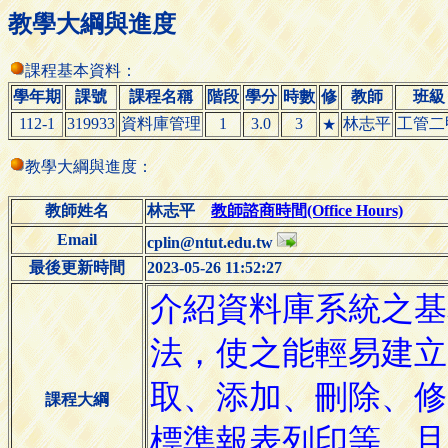
教學大綱與進度
課程基本資料：
學年期
課號
課程名稱
階段
學分
時數
修
教師
班級
112-1
319933
資料庫管理
1
3.0
3
林志平
工管二
★
教學大綱與進度：
教師姓名
林志平
教師諮商時間(Office Hours)
Email
cplin@ntut.edu.tw
最後更新時間
2023-05-26 11:52:27
課程大綱