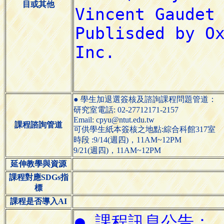
目或其他
● 學生加退選簽核及諮詢課程問題管道：
研究室電話: 02-27712171-2157
Email: cpyu@ntut.edu.tw
課程諮詢管道
可供學生紙本簽核之地點:綜合科館317室
時段 :9/14(週四)，11AM~12PM
9/21(週四)，11AM~12PM
延伸教學與資源
課程對應SDGs指
標
課程是否導入AI