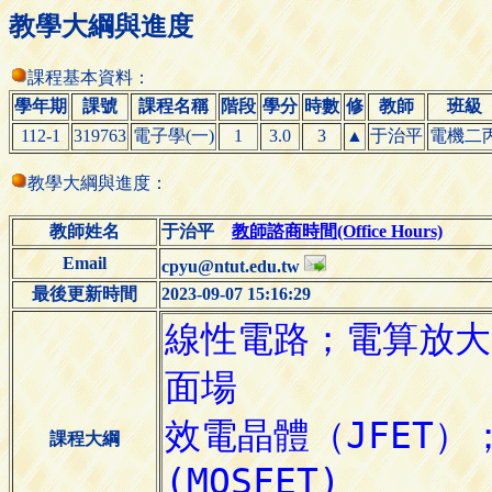
教學大綱與進度
課程基本資料：
學年期
課號
課程名稱
階段
學分
時數
修
教師
班級
112-1
319763
電子學(一)
1
3.0
3
▲
于治平
電機二
教學大綱與進度：
教師姓名
于治平
教師諮商時間(Office Hours)
Email
cpyu@ntut.edu.tw
最後更新時間
2023-09-07 15:16:29
課程大綱