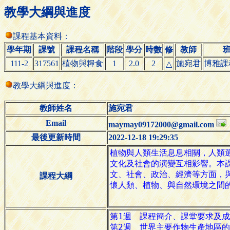
教學大綱與進度
課程基本資料：
學年期
課號
課程名稱
階段
學分
時數
修
教師
111-2
317561
植物與糧食
1
2.0
2
施宛君
博雅課
△
教學大綱與進度：
教師姓名
施宛君
Email
maymay09172000@gmail.com
最後更新時間
2022-12-18 19:29:35
課程大綱