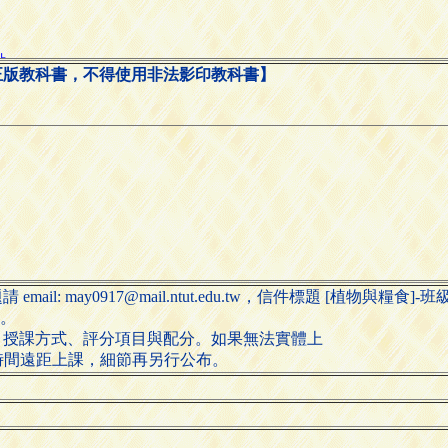
正版教科書，不得使用非法影印教科書】
il: may0917@mail.ntut.edu.tw，信件標題 [植物與糧食]-
布。
容、授課方式、評分項目與配分。如果無法實體上
上課時間遠距上課，細節再另行公布。