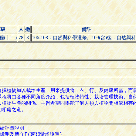
班級
人
撤
備註
程(十二)
78
3
106-108：自然與科學選修。109(含)後：自然與