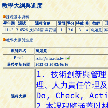
教學大綱與進度
課程基本資料：
學年期
課號
課程名稱
階段
學分
時數
修
教師
111-2
316526
技術創新與管理
1
3.0
3
劉如熹
製
★
教學大綱與進度：
教師姓名
劉如熹
Email
rsliu@ntu.edu.tw
最後更新時間
2023-02-20 03:46:16
課程大綱