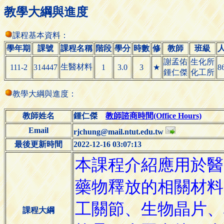
教學大綱與進度
課程基本資料：
學年期
課號
課程名稱
階段
學分
時數
修
教師
班級
謝孟佑
生化所
生醫材料
111-2
314447
1
3.0
3
★
8
鍾仁傑
化工所
教學大綱與進度：
教師姓名
鍾仁傑
教師諮商時間(Office Hours)
Email
rjchung@mail.ntut.edu.tw
最後更新時間
2022-12-16 03:07:13
課程大綱