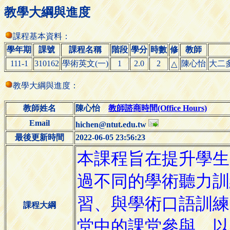
教學大綱與進度
課程基本資料：
學年期
課號
課程名稱
階段
學分
時數
修
教師
111-1
310162
學術英文(一)
1
2.0
2
陳心怡
大二多
△
教學大綱與進度：
教師姓名
陳心怡
教師諮商時間(Office Hours)
Email
hichen@ntut.edu.tw
最後更新時間
2022-06-05 23:56:23
課程大綱