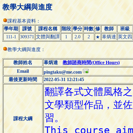
教學大綱與進度
課程基本資料：
學年期
課號
課程名稱
階段
學分
時數
修
教師
班級
111-1
309371
文體與翻譯
1
2.0
2
辜炳達
英文四
★
教學大綱與進度：
教師姓名
辜炳達
教師諮商時間(Office Hours)
Email
pingtaku@me.com
最後更新時間
2022-05-31 12:21:45
課程大綱