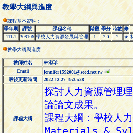
教學大綱與進度
課程基本資料：
學年期
課號
課程名稱
階段
學分
時數
修
111-1
308106
學校人力資源發展與管理
1
2.0
2
★
教學大綱與進度：
教師姓名
林淑珍
Email
jennifer1592001@seed.net.tw
最後更新時間
2022-12-27 19:35:28
課程大綱