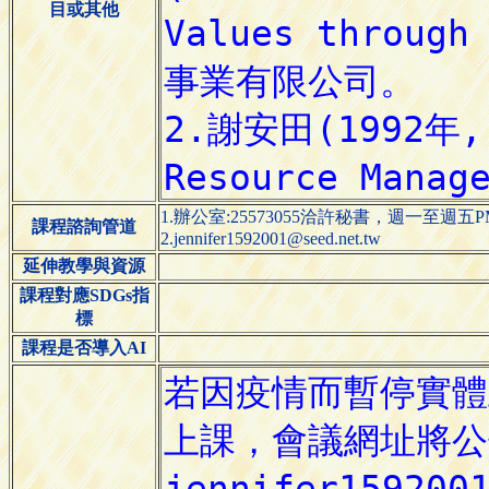
目或其他
1.辦公室:25573055洽許秘書，週一至週五PM1:
課程諮詢管道
2.jennifer1592001@seed.net.tw
延伸教學與資源
課程對應SDGs指
標
課程是否導入AI