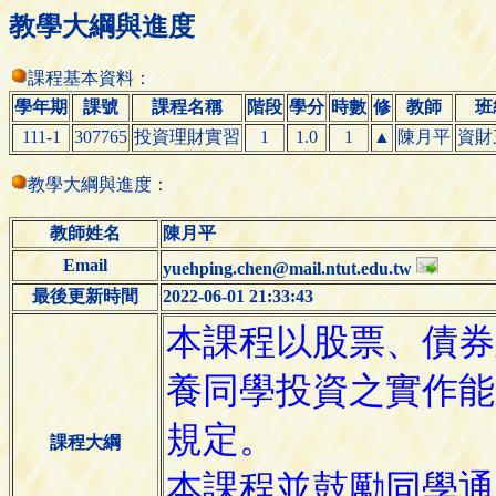
教學大綱與進度
課程基本資料：
學年期
課號
課程名稱
階段
學分
時數
修
教師
班
111-1
307765
投資理財實習
1
1.0
1
▲
陳月平
資財
教學大綱與進度：
教師姓名
陳月平
Email
yuehping.chen@mail.ntut.edu.tw
最後更新時間
2022-06-01 21:33:43
課程大綱