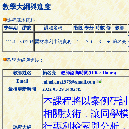
教學大綱與進度
課程基本資料：
學年期
課號
課程名稱
階段
學分
時數
修
教師
111-1
307263
醫材專利申請實務
1
3.0
3
賴名亮
★
教學大綱與進度：
教師姓名
賴名亮
教師諮商時間(Office Hours)
Email
mingliang1976@gmail.com
最後更新時間
2022-05-29 14:02:45
課程大綱