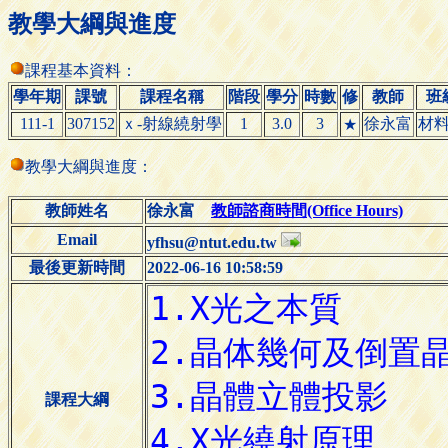
教學大綱與進度
課程基本資料：
學年期
課號
課程名稱
階段
學分
時數
修
教師
班
111-1
307152
ｘ-射線繞射學
1
3.0
3
徐永富
材
★
教學大綱與進度：
教師姓名
徐永富
教師諮商時間(Office Hours)
Email
yfhsu@ntut.edu.tw
最後更新時間
2022-06-16 10:58:59
課程大綱