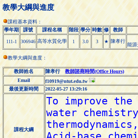
教學大綱與進度
課程基本資料：
學年期
課號
課程名稱
階段
學分
時數
修
教師
高等水質化學
陳孝行
111-1
306946
1
3.0
3
★
能源
教學大綱與進度：
教師姓名
陳孝行
教師諮商時間(Office Hours)
Email
f10919@ntut.edu.tw
最後更新時間
2022-05-27 13:29:16
課程大綱