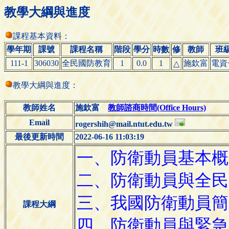
教學大綱與進度
課程基本資料：
學年期
課號
課程名稱
階段
學分
時數
修
教師
班
111-1
306030
全民國防教育
1
0.0
1
施欽富
電資
△
教學大綱與進度：
教師姓名
施欽富
教師諮商時間(Office Hours)
Email
rogershih@mail.ntut.edu.tw
最後更新時間
2022-06-16 11:03:19
課程大綱