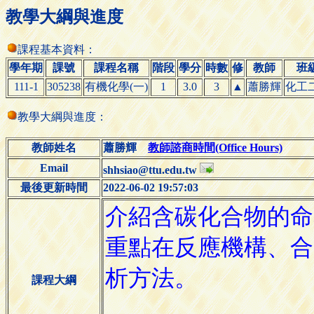
教學大綱與進度
課程基本資料：
學年期
課號
課程名稱
階段
學分
時數
修
教師
班
111-1
305238
有機化學(一)
1
3.0
3
▲
蕭勝輝
化工
教學大綱與進度：
教師姓名
蕭勝輝
教師諮商時間(Office Hours)
Email
shhsiao@ttu.edu.tw
最後更新時間
2022-06-02 19:57:03
課程大綱