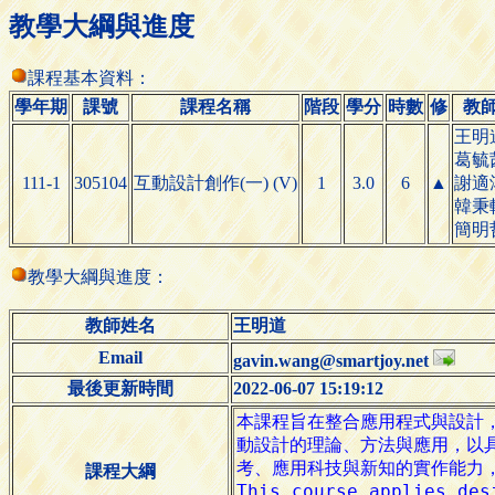
教學大綱與進度
課程基本資料：
學年期
課號
課程名稱
階段
學分
時數
修
教
王明
葛毓
111-1
305104
互動設計創作(一) (V)
1
3.0
6
▲
謝適
韓秉
簡明
教學大綱與進度：
教師姓名
王明道
Email
gavin.wang@smartjoy.net
最後更新時間
2022-06-07 15:19:12
課程大綱