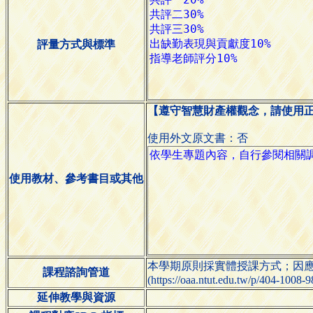
評量方式與標準
【遵守智慧財產權觀念，請使用
使用外文原文書：否
使用教材、參考書目或其他
本學期原則採實體授課方式；因
課程諮詢管道
(https://oaa.ntut.edu.tw/p/404-1008
延伸教學與資源