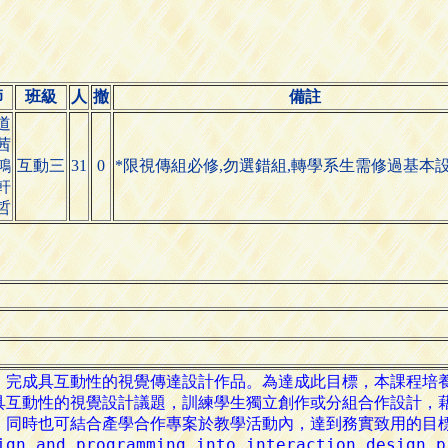
師
班級
人
撤
備註
道
茜
鴻
互動三
31
0
*限視傳組必修,勿選錯組,轉學系生需修過基本設
軒
哲