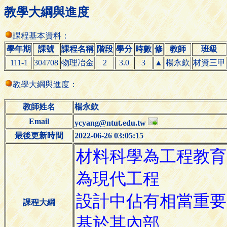
教學大綱與進度
課程基本資料：
學年期
課號
課程名稱
階段
學分
時數
修
教師
班級
111-1
304708
物理冶金
2
3.0
3
▲
楊永欽
材資三甲
教學大綱與進度：
教師姓名
楊永欽
Email
ycyang@ntut.edu.tw
最後更新時間
2022-06-26 03:05:15
課程大綱