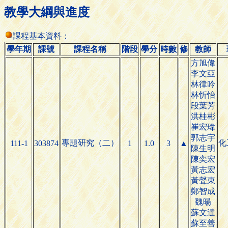
教學大綱與進度
課程基本資料：
學年期
課號
課程名稱
階段
學分
時數
修
教師
方旭偉
李文亞
林律吟
林忻怡
段葉芳
洪桂彬
崔宏瑋
郭志宇
專題研究（二）
化
111-1
303874
1
1.0
3
▲
陳生明
陳奕宏
黃志宏
黃聲東
鄭智成
魏暘
蘇文達
蘇至善