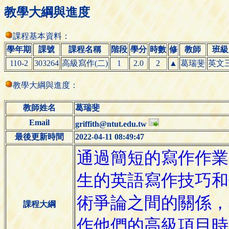
教學大綱與進度
課程基本資料：
學年期
課號
課程名稱
階段
學分
時數
修
教師
班級
110-2
303264
高級寫作(二)
1
2.0
2
▲
葛瑞斐
英文
教學大綱與進度：
教師姓名
葛瑞斐
Email
griffith@ntut.edu.tw
最後更新時間
2022-04-11 08:49:47
課程大綱