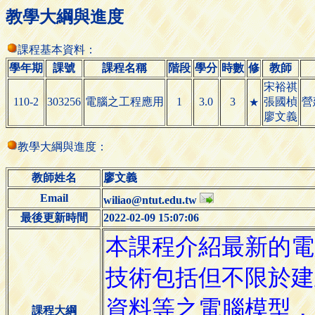
教學大綱與進度
課程基本資料：
學年期
課號
課程名稱
階段
學分
時數
修
教師
宋裕祺
110-2
303256
電腦之工程應用
1
3.0
3
張國楨
營
★
廖文義
教學大綱與進度：
教師姓名
廖文義
Email
wiliao@ntut.edu.tw
最後更新時間
2022-02-09 15:07:06
課程大綱