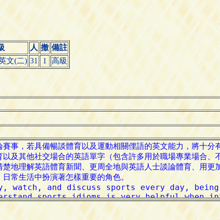
級
人
撤
備註
英文(二)
31
1
高級