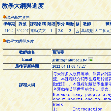
教學大綱與進度
課程基本資料：
學年期
課號
課程名稱
階段
學分
時數
修
教師
班
110-2
302297
運動英文
1
2.0
2
葛瑞斐
大二多元
△
教學大綱與進度：
教師姓名
葛瑞斐
Email
griffith@ntut.edu.tw
最後更新時間
2022-04-11 08:48:27
課程大綱