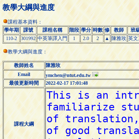
教學大綱與進度
課程基本資料：
學年期
課號
課程名稱
階段
學分
時數
修
教師
班
110-2
301992
中英筆譯入門
1
2.0
2
▲
陳雅玫
英文
教學大綱與進度：
教師姓名
陳雅玫
Email
ymchen@ntut.edu.tw
最後更新時間
2022-02-17 17:01:48
課程大綱