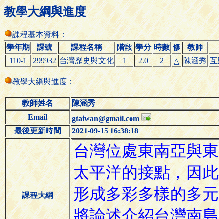
教學大綱與進度
課程基本資料：
學年期
課號
課程名稱
階段
學分
時數
修
教師
110-1
299932
台灣歷史與文化
1
2.0
2
陳涵秀
互
△
教學大綱與進度：
教師姓名
陳涵秀
Email
gtaiwan@gmail.com
最後更新時間
2021-09-15 16:38:18
課程大綱