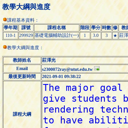
教學大綱與進度
課程基本資料：
學年期
課號
課程名稱
階段
學分
時數
修
教
110-1
299929
基礎電腦輔助設計(一)
1
3.0
3
莊
★
教學大綱與進度：
教師姓名
莊澤光
Email
s2300072ray@ntut.edu.tw
最後更新時間
2021-09-01 09:38:22
課程大綱