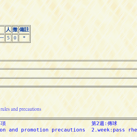
人
撤
備註
一
5
0
*