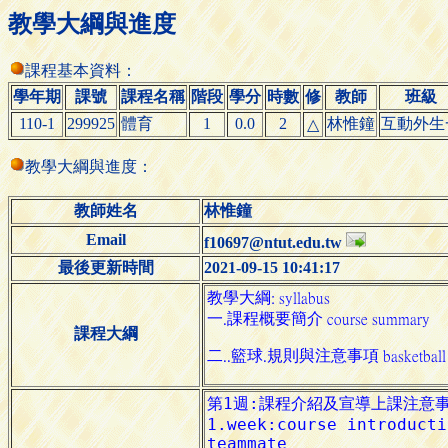
教學大綱與進度
課程基本資料：
學年期
課號
課程名稱
階段
學分
時數
修
教師
班級
110-1
299925
體育
1
0.0
2
林惟鐘
互動外生
△
教學大綱與進度：
教師姓名
林惟鐘
Email
f10697@ntut.edu.tw
最後更新時間
2021-09-15 10:41:17
課程大綱