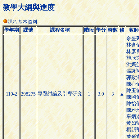
教學大綱與進度
課程基本資料：
學年期
課號
課程名稱
階段
學分
時數
修
教師
余盛
林含
林彥
施欣
洪媽
張詠
郭政
陳心
陳玉
專題討論及引導研究
110-2
298275
1
3.0
3
▲
陳岡
陳怡
陳雅
辜炳
黃如
楊韻
葉采