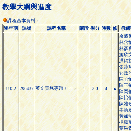
教學大綱與進度
課程基本資料：
學年期
課號
課程名稱
階段
學分
時數
修
教師
余盛
林含
林彥
施欣
洪媽
張詠
郭政
陳心
陳玉
英文實務專
110-2
296437
題
﹙
一
﹚
1
2.0
4
▲
陳岡
陳怡
陳雅
辜炳
黃如
楊韻
葉采