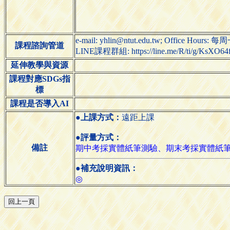
e-mail: yhlin@ntut.edu.tw; Office H
課程諮詢管道
LINE課程群組: https://line.me/R/ti/g/KsXO64
延伸教學與資源
課程對應SDGs指
標
課程是否導入AI
●上課方式：
遠距上課
●評量方式：
備註
期中考採實體紙筆測驗、期末考採實體紙
●補充說明資訊：
◎