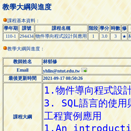
教學大綱與進度
課程基本資料：
學年期
課號
課程名稱
階段
學分
時數
修
110-1
294434
物件導向程式設計與應用
1
3.0
3
★
教學大綱與進度：
教師姓名
林郁修
Email
yhlin@ntut.edu.tw
最後更新時間
2021-09-17 08:50:26
課程大綱