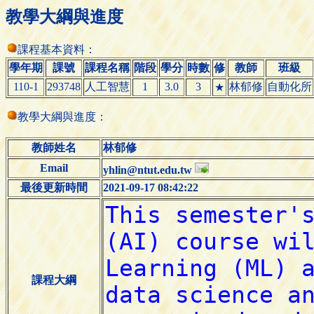
教學大綱與進度
課程基本資料：
學年期
課號
課程名稱
階段
學分
時數
修
教師
班級
110-1
293748
人工智慧
1
3.0
3
林郁修
自動化所
★
教學大綱與進度：
教師姓名
林郁修
Email
yhlin@ntut.edu.tw
最後更新時間
2021-09-17 08:42:22
課程大綱