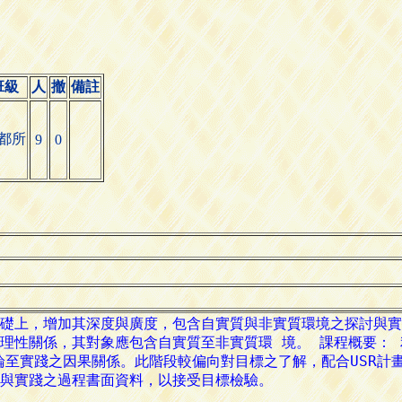
班級
人
撤
備註
都所
9
0