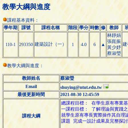
教學大綱與進度
課程基本資料：
學年期
課號
課程名稱
階段
學分
時數
修
教師
林靜娟
張崑振
建築設計（一）
建
110-1
293350
1
4.0
6
▲
黃少妤
蔡淑瑩
教學大綱與進度：
教師姓名
蔡淑瑩
Email
shuying@ntut.edu.tw
最後更新時間
2021-08-30 12:45:59
課程大綱