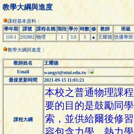
教學大綱與進度
課程基本資料：
學年期
課號
課程名稱
階段
學分
時數
修
教師
班級
110-1
292882
物理
1
3.0
3
▲
王耀德
技優專班
教學大綱與進度：
教師姓名
王耀德
Email
wangyt@ntut.edu.tw
最後更新時間
2021-09-15 11:01:21
課程大綱