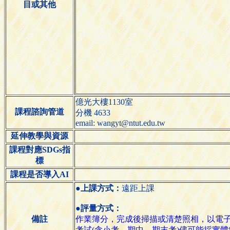
目或其他
億光大樓1130室
課程諮詢管道
分機 4633
email: wangyt@ntut.edu.tw
延伸教學與資源
課程對應SDGs指
標
課程是否導入AI
●上課方式：
遠距上課
●評量方式：
備註
作業簿分，完成後掃描或清楚照相，以電
考試(含小考、期中、期末考)儘可能採實