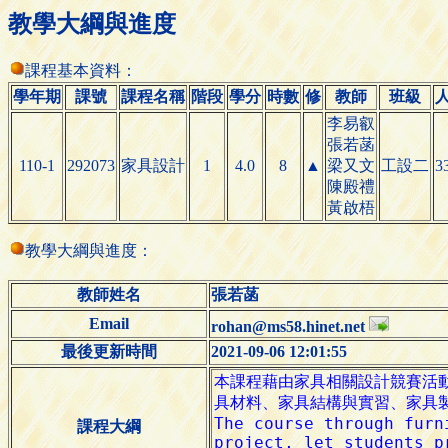
教學大綱與進度
課程基本資料：
學年期
課號
課程名稱
階段
學分
時數
修
教師
班級
李易叡
張若菡
110-1
292073
家具設計
1
4.0
8
▲
梁又文
工設二
3
陳殿禮
黃啟梧
教學大綱與進度：
教師姓名
張若菡
Email
rohan@ms58.hinet.net
最後更新時間
2021-09-06 12:01:55
課程大綱