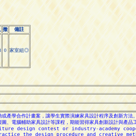
人
撤
備註
3
0
家室組◎