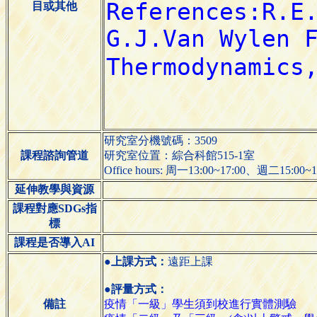
目或其他
研究室分機號碼：3509
課程諮詢管道
研究室位置：綜合科館515-1室
Office hours: 周一13:00~17:00、週二15:00~1
延伸教學與資源
課程對應SDGs指
標
課程是否導入AI
●上課方式：
遠距上課
●評量方式：
備註
疫情「一級」學生須到校進行實體測驗