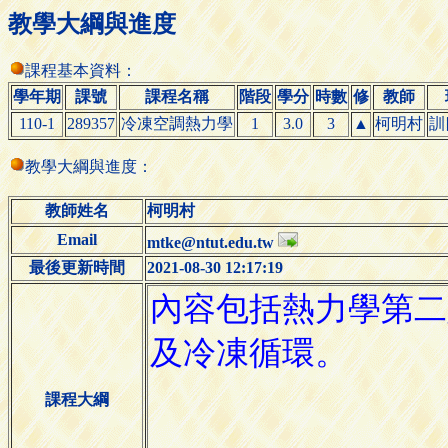
教學大綱與進度
課程基本資料：
學年期
課號
課程名稱
階段
學分
時數
修
教師
110-1
289357
冷凍空調熱力學
1
3.0
3
▲
柯明村
訓
教學大綱與進度：
教師姓名
柯明村
Email
mtke@ntut.edu.tw
最後更新時間
2021-08-30 12:17:19
課程大綱