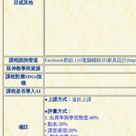
目或其他
課程諮詢管道
Facebook群組:110電腦輔助3D家具設計(https://ww
延伸教學與資源
課程對應SDGs指
標
課程是否導入AI
●上課方式：
遠距上課
●評量方式：
1. 出席率與學習態度:40%
• 點名:20%
備註
• 課堂表現:20%