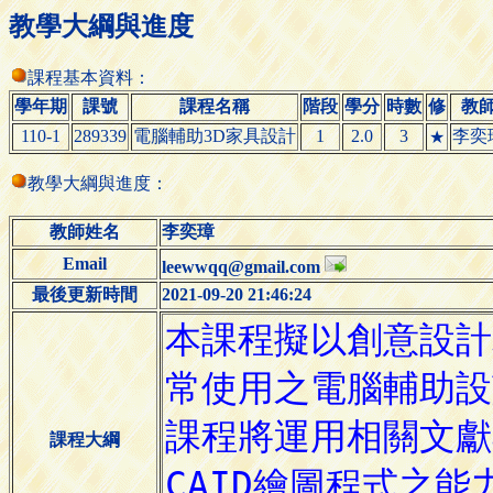
教學大綱與進度
課程基本資料：
學年期
課號
課程名稱
階段
學分
時數
修
教
110-1
289339
電腦輔助3D家具設計
1
2.0
3
李奕
★
教學大綱與進度：
教師姓名
李奕璋
Email
leewwqq@gmail.com
最後更新時間
2021-09-20 21:46:24
課程大綱