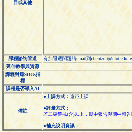
目或其他
課程諮詢管道
有加退選問題請email到chentzuli@ntut.edu.t
延伸教學與資源
課程對應SDGs指
標
課程是否導入AI
●上課方式：
遠距上課
●評量方式：
備註
若二級警戒(含)以上，期中報告與期中報
●補充說明資訊：