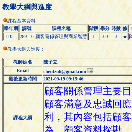
教學大綱與進度
課程基本資料：
學年期
課號
課程名稱
階段
學分
時數
修
110-1
289116
顧客關係管理與商業智慧
1
3.0
3
★
教學大綱與進度：
教師姓名
陳子立
Email
chentzuli@gmail.com
最後更新時間
2021-09-19 09:15:46
課程大綱