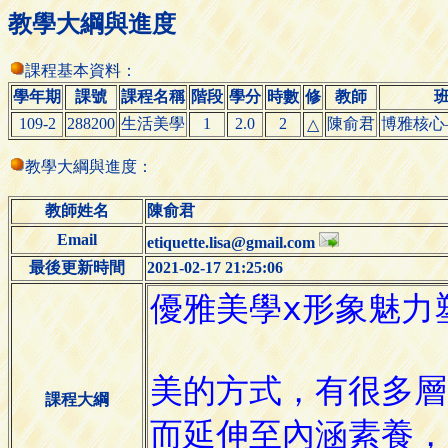
教學大綱與進度
課程基本資料：
學年期
課號
課程名稱
階段
學分
時數
修
教師
109-2
288200
生活美學
1
2.0
2
陳俞君
博雅核心
△
教學大綱與進度：
教師姓名
陳俞君
Email
etiquette.lisa@gmail.com
最後更新時間
2021-02-17 21:25:06
課程大綱