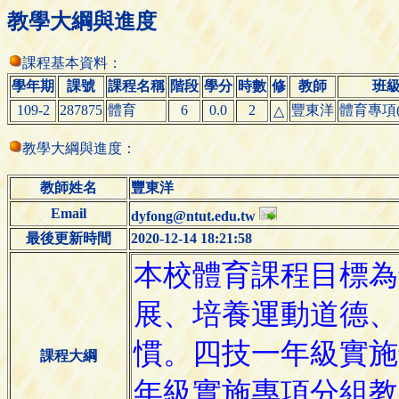
教學大綱與進度
課程基本資料：
學年期
課號
課程名稱
階段
學分
時數
修
教師
班
109-2
287875
體育
6
0.0
2
豐東洋
體育專項(
△
教學大綱與進度：
教師姓名
豐東洋
Email
dyfong@ntut.edu.tw
最後更新時間
2020-12-14 18:21:58
課程大綱