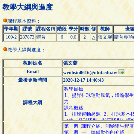
教學大綱與進度
課程基本資料：
學年期
課號
課程名稱
階段
學分
時數
修
教師
班
109-2
287873
體育
6
0.0
2
張文馨
體育專項(
△
教學大綱與進度：
教師姓名
張文馨
Email
wenhsin0616@ntut.edu.tw
最後更新時間
2020-12-17 14:40:43
課程大綱