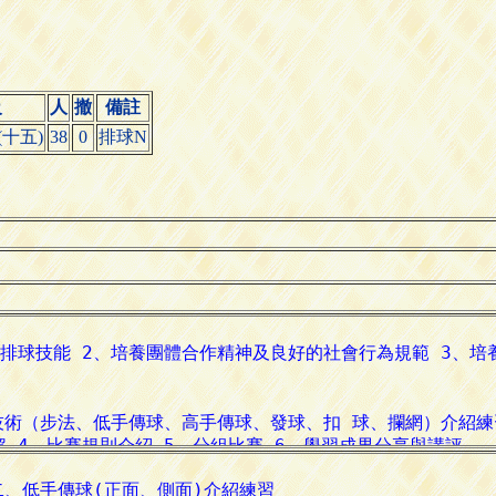
級
人
撤
備註
十五)
38
0
排球N