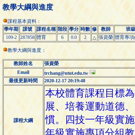
教學大綱與進度
課程基本資料：
學年期
課號
課程名稱
階段
學分
時數
修
教師
班
109-2
287858
體育
6
0.0
2
張資榮
體育專項(
△
教學大綱與進度：
教師姓名
張資榮
Email
trchang@ntut.edu.tw
最後更新時間
2020-12-17 20:19:48
課程大綱