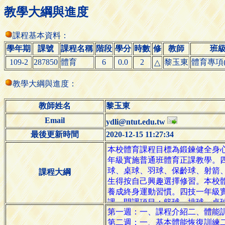
教學大綱與進度
課程基本資料：
學年期
課號
課程名稱
階段
學分
時數
修
教師
班
109-2
287850
體育
6
0.0
2
黎玉東
體育專項(
△
教學大綱與進度：
教師姓名
黎玉東
Email
ydli@ntut.edu.tw
最後更新時間
2020-12-15 11:27:34
課程大綱