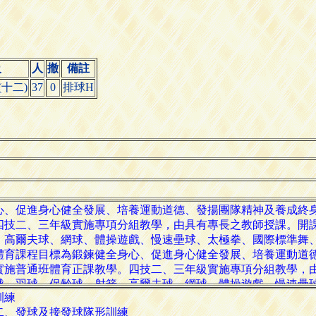
級
人
撤
備註
十二)
37
0
排球H