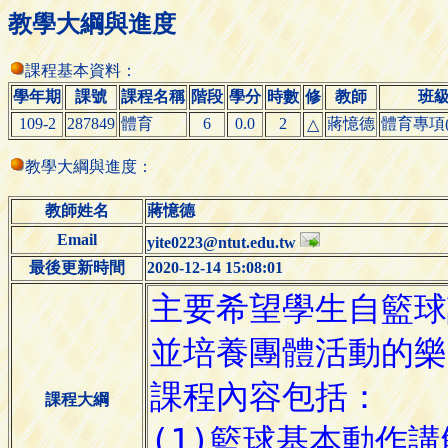
教學大綱與進度
課程基本資料：
學年期
課號
課程名稱
階段
學分
時數
修
教師
班
109-2
287849
體育
6
0.0
2
蔣憶德
體育專項(
△
教學大綱與進度：
教師姓名
蔣憶德
Email
yite0223@ntut.edu.tw
最後更新時間
2020-12-14 15:08:01
課程大綱