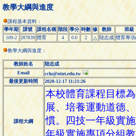
教學大綱與進度
課程基本資料：
學年期
課號
課程名稱
階段
學分
時數
修
教師
班級
109-2
287839
體育
4
0.0
2
陸志成
體育專項(
△
教學大綱與進度：
教師姓名
陸志成
Email
cclu@ntut.edu.tw
最後更新時間
2020-12-17 11:21:26
課程大綱