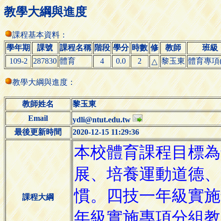
教學大綱與進度
課程基本資料：
學年期
課號
課程名稱
階段
學分
時數
修
教師
班級
109-2
287830
體育
4
0.0
2
黎玉東
體育專項(
△
教學大綱與進度：
教師姓名
黎玉東
Email
ydli@ntut.edu.tw
最後更新時間
2020-12-15 11:29:36
課程大綱