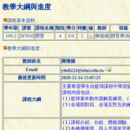
教學大綱與進度
課程基本資料：
學年期
課號
課程名稱
階段
學分
時數
修
教師
班級
109-2
287810
體育
4
0.0
2
蔣憶德
體育專項(
△
教學大綱與進度：
教師姓名
蔣憶德
Email
yite0223@ntut.edu.tw
最後更新時間
2020-12-14 15:07:25
課程大綱