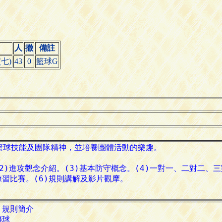
人
撤
備註
七)
43
0
籃球G