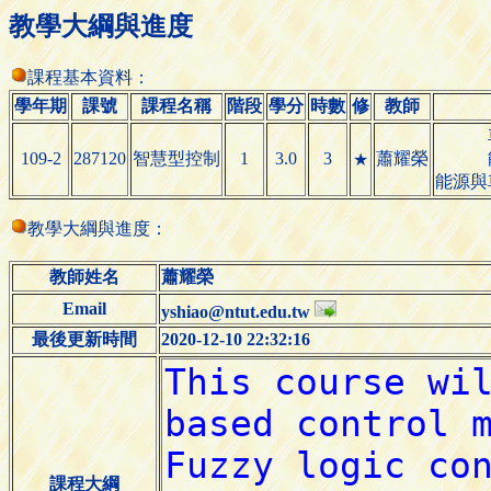
教學大綱與進度
課程基本資料：
學年期
課號
課程名稱
階段
學分
時數
修
教師
109-2
287120
智慧型控制
1
3.0
3
蕭耀榮
★
能源與
教學大綱與進度：
教師姓名
蕭耀榮
Email
yshiao@ntut.edu.tw
最後更新時間
2020-12-10 22:32:16
課程大綱