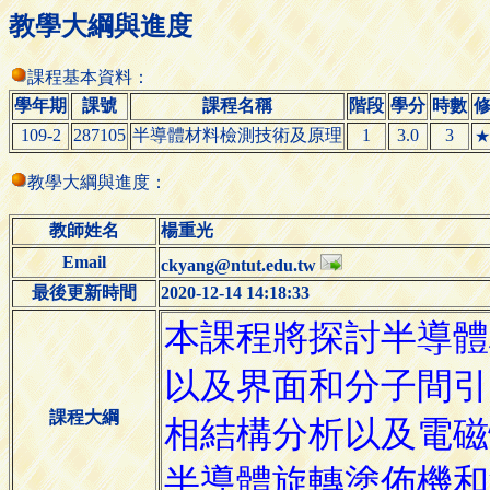
教學大綱與進度
課程基本資料：
學年期
課號
課程名稱
階段
學分
時數
109-2
287105
半導體材料檢測技術及原理
1
3.0
3
★
教學大綱與進度：
教師姓名
楊重光
Email
ckyang@ntut.edu.tw
最後更新時間
2020-12-14 14:18:33
課程大綱