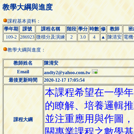
教學大綱與進度
課程基本資料：
學年期
課號
課程名稱
階段
學分
時數
修
教師
班
109-2
286923
微積分及演練
2
3.0
4
▲
陳清安
電機
教學大綱與進度：
教師姓名
陳清安
Email
andty2@yahoo.com.tw
最後更新時間
2020-12-17 17:05:54
課程大綱